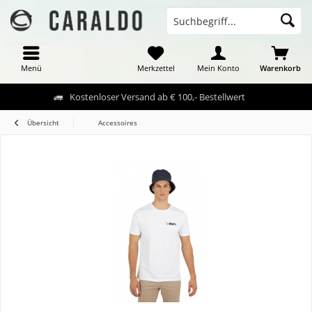
Menü
Merkzettel
Mein Konto
Warenkorb
Kostenloser Versand ab € 100,- Bestellwert
Übersicht
Accessoires