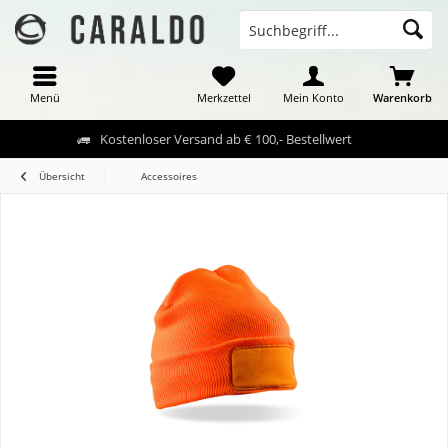
Menü
Merkzettel
Mein Konto
Warenkorb
Kostenloser Versand ab € 100,- Bestellwert
Übersicht
Accessoires