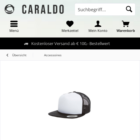
Menü
Merkzettel
Mein Konto
Warenkorb
Kostenloser Versand ab € 100,- Bestellwert
Übersicht
Accessoires