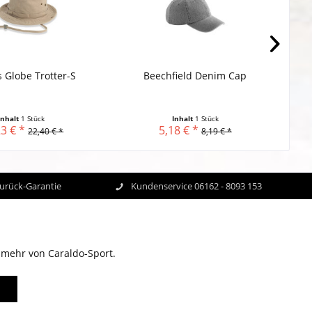
s Globe Trotter-S
Beechfield Denim Cap
Inhalt
1 Stück
Inhalt
1 Stück
3 € *
5,18 € *
22,40 € *
8,19 € *
Zurück-Garantie
Kundenservice 06162 - 8093 153
 mehr von Caraldo-Sport.