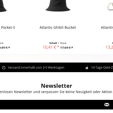
 Pocket-S
Atlantis Ghibli Bucket
Atlanti
ück
Inhalt
1 Stück
10,41 € *
13,2
9,49 € *
17,64 € *
Versand innerhalb von 3-5 Werktagen
14 Tage Geld-
Newsletter
enlosen Newsletter und verpassen Sie keine Neuigkeit oder Aktion