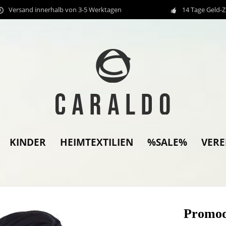
Versand innerhalb von 3-5 Werktagen
14 Tage Geld-
KINDER
HEIMTEXTILIEN
%SALE%
VER
Promod