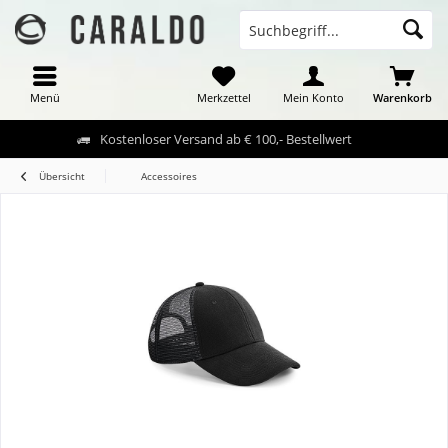
Menü
Merkzettel
Mein Konto
Warenkorb
Kostenloser Versand ab € 100,- Bestellwert
Übersicht
Accessoires