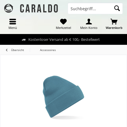
Menü
Merkzettel
Mein Konto
Warenkorb
Kostenloser Versand ab € 100,- Bestellwert
Übersicht
Accessoires