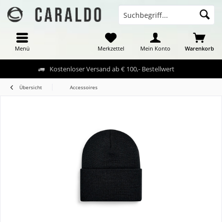
Menü
Merkzettel
Mein Konto
Warenkorb
Kostenloser Versand ab € 100,- Bestellwert
Übersicht
Accessoires